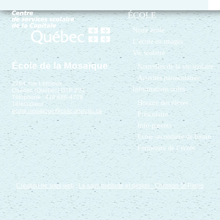
ÉCOLE
Notre école
L’école en images
Vie scolaire
École de la Mosaïque
Nouvelles de la vie scolaire
Activités parascolaires
2264, rue Lemieux
Informations utiles
Québec (Québec) G1P 2V1
Téléphone : 418 686-4728
Horaire des élèves
Télécopieur :
ecole.mosaique@cssc.gouv.qc.ca
Préscolaire
Info-parents
École secondaire de bassin
Fermeture de l’école
Création de sites web
:
Le saint publicité et design
- Christian St-Pierre