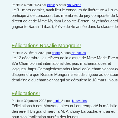
Posté le 4 avril 2023 par
ecole
&
sous
Nouvelles
Le 31 mars dernier, avait lieu le concours de littérature « Lis 
participé à ce concours. Les membres du jury composés de 
directrice et de Mme Myriam Lapointe-Breton, psychoéduca
gagnante Sarah Thibault, élève de 4e année dans la classe 
Félicitations Rosalie Mongrain!
Posté le 27 février 2023 par
ecole
&
sous
Nouvelles
Le 12 décembre, les élèves de la classe de Mme Marie-Eve on
37e Championnat international des jeux mathématiques et
logiques. https://lamagiedesmaths.ulaval.ca/le-championnat-
d’apprendre que Rosalie Mongrain s’est distinguée au concours
demi-finale du championnat qui se déroulera le 18 mars. Nous
Félicitations!
Posté le 30 janvier 2023 par
ecole
&
sous
Nouvelles
Félicitations à nos Mousquetaires qui ont remporté la médaill
dernière!!! Un grand merci à M. Anthony Larouche, entraîneur
pour son implication auprès des jeunes.