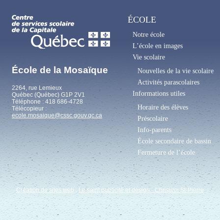
ÉCOLE
Notre école
L’école en images
Vie scolaire
École de la Mosaïque
Nouvelles de la vie scolaire
Activités parascolaires
2264, rue Lemieux
Informations utiles
Québec (Québec) G1P 2V1
Téléphone : 418 686-4728
Horaire des élèves
Télécopieur :
ecole.mosaique@cssc.gouv.qc.ca
Préscolaire
Info-parents
École secondaire de bassin
Fermeture de l’école
Création de sites web
:
Le saint publicité et design
- Christian St-Pierre