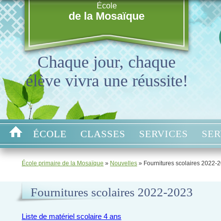
École
de la Mosaïque
Chaque jour, chaque
élève vivra une réussite!
ÉCOLE
CLASSES
SERVICES
SER
École primaire de la Mosaïque
»
Nouvelles
»
Fournitures scolaires 2022-
Fournitures scolaires 2022-2023
Liste de matériel scolaire 4 ans