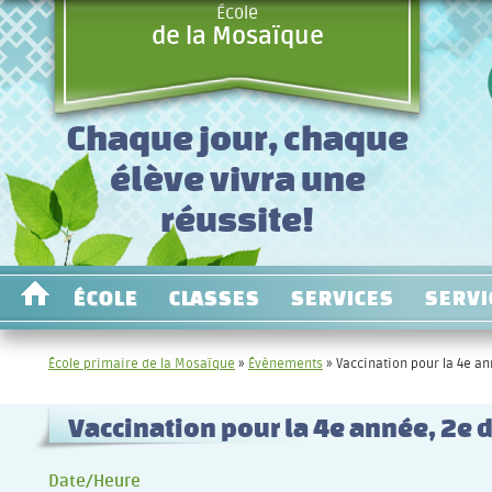
École
de la Mosaïque
Chaque jour, chaque
élève vivra une
réussite!
ÉCOLE
CLASSES
SERVICES
SERVI
École primaire de la Mosaïque
»
Évènements
»
Vaccination pour la 4e an
Vaccination pour la 4e année, 2e 
Date/Heure