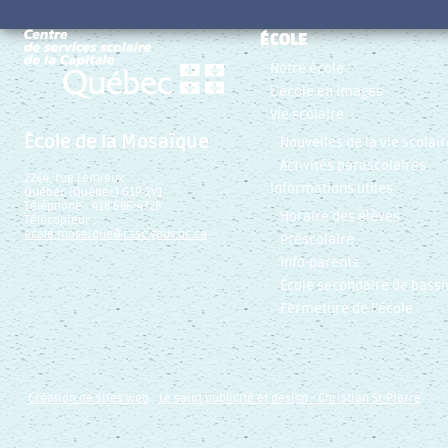
ÉCOLE
Notre école
L’école en images
Vie scolaire
École de la Mosaïque
Nouvelles de la vie scolair
Activités parascolaires
2264, rue Lemieux
Informations utiles
Québec (Québec) G1P 2V1
Téléphone : 418 686-4728
Horaire des élèves
Télécopieur :
ecole.mosaique@cssc.gouv.qc.ca
Préscolaire
Info-parents
École secondaire de bassi
Fermeture de l’école
Création de sites web
:
Le saint publicité et design
- Christian St-Pierre