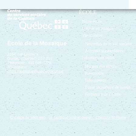
ÉCOLE
Notre école
L’école en images
Vie scolaire
École de la Mosaïque
Nouvelles de la vie scolaire
Activités parascolaires
2264, rue Lemieux
Informations utiles
Québec (Québec) G1P 2V1
Téléphone : 418 686-4728
Horaire des élèves
Télécopieur :
ecole.mosaique@cssc.gouv.qc.ca
Préscolaire
Info-parents
École secondaire de bassin
Fermeture de l’école
Création de sites web
:
Le saint publicité et design
- Christian St-Pierre