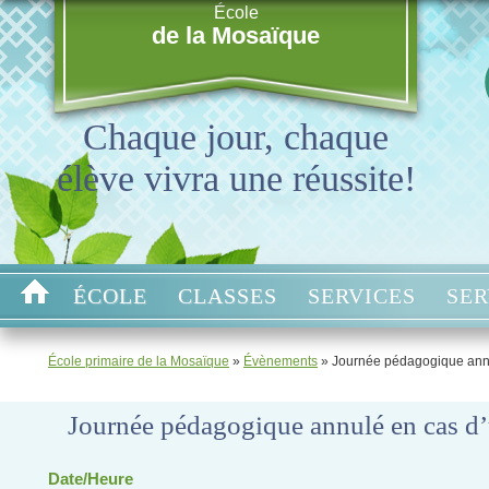
École
de la Mosaïque
Chaque jour, chaque
élève vivra une réussite!
ÉCOLE
CLASSES
SERVICES
SER
École primaire de la Mosaïque
»
Évènements
»
Journée pédagogique annu
Journée pédagogique annulé en cas d’
Date/Heure