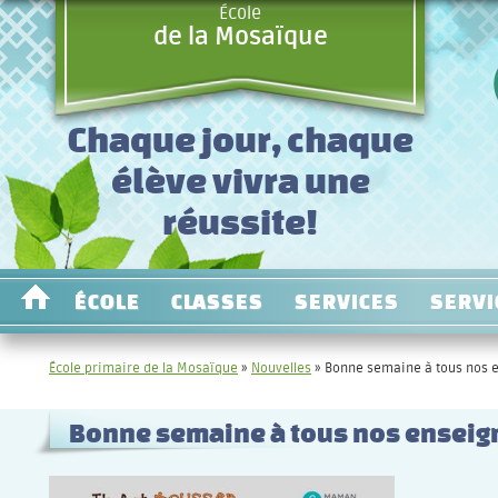
École
de la Mosaïque
Chaque jour, chaque
élève vivra une
réussite!
ÉCOLE
CLASSES
SERVICES
SERVI
École primaire de la Mosaïque
»
Nouvelles
»
Bonne semaine à tous nos e
Bonne semaine à tous nos enseign